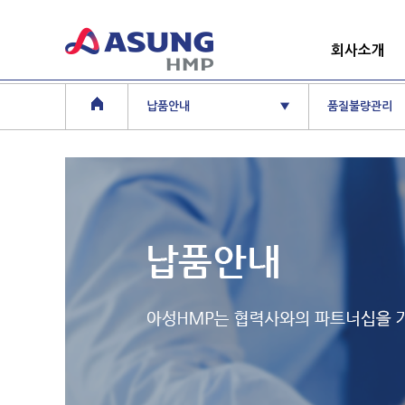
회사소개
납품안내
▼
품질불량관리